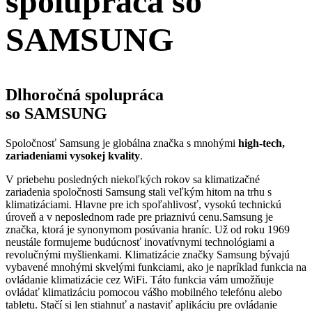
spolupráca so
SAMSUNG
Dlhoročná spolupráca
so SAMSUNG
Spoločnosť Samsung je globálna značka s mnohými
high-tech,
zariadeniami vysokej kvality
.
V priebehu posledných niekoľkých rokov sa klimatizačné
zariadenia spoločnosti Samsung stali veľkým hitom na trhu s
klimatizáciami. Hlavne pre ich spoľahlivosť, vysokú technickú
úroveň a v neposlednom rade pre priaznivú cenu.Samsung je
značka, ktorá je synonymom posúvania hraníc. Už od roku 1969
neustále formujeme budúcnosť inovatívnymi technológiami a
revolučnými myšlienkami. Klimatizácie značky Samsung bývajú
vybavené mnohými skvelými funkciami, ako je napríklad funkcia na
ovládanie klimatizácie cez WiFi. Táto funkcia vám umožňuje
ovládať klimatizáciu pomocou vášho mobilného telefónu alebo
tabletu. Stačí si len stiahnuť a nastaviť aplikáciu pre ovládanie