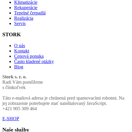
Klimatizácie
Rekuperácie
Tepelné čerpadlá
Realizácia
Servis
STORK
O nás
Kontakt
Cenová ponuka
Často kladené otázky
Blog
Stork s. r. o.
Radi Vám pomôžeme
s čímkoľvek
Táto e-mailová adresa je chránená pred spamovacími robotmi. Na
jej zobrazenie potrebujete mať nainštalovaný JavaScript.
+421 905 309 464
E-SHOP
Naše služby