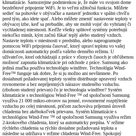
klimatizácie. Samozrejme podmienkou je, že máte vo svojom dome
bezdrôtové pripojenie WiFi. Je to veľmi užitočná funkcia. Môžete
sedieť na pohovke v obývačke a nastaviť jednotku v spálni chvíľu
pred tým, ako idete spať. Alebo môžete zmeniť nastavenie teploty v
obývacej izbe, keď sa prebudíte, aby ste mohli vojsť do vyhriatej či
vychladenej miestnosti. Keďže všetky splitové systémy potrebujú
niekoľko minút, kým začnú fúkať teplý alebo studený vzduch.
Nastavte teplotu v miestnosti v predstihu, alebo naprogramujte
pomocou WiFi pripojenia časovač, ktorý upraví teplotu vo vašej
domácnosti automaticky podľa vašeho denného režimu. U
užívateľov, ktorí odchádzajú z práce v rôznych časoch je obľúbenou
možnosť zapnutia klimatizácie pri odchode z práce. Samsung ako
jediná značka používa technológiu windfree. Technológia Wind-
Free™ funguje tak dobre, že si ju možno ani nevšimnete. Po
dosiahnutí požadovanej teploty systém distribuuje upravený vzduch
rovnomerne a bez nepríjemných nárazov studeného vzduchu.
(zbohom studený prievan) čo je technologia windfree? Systém
klimatizácie s technológiou Wind-Free ™ od spoločnosti Samsung
využíva 21 000 mikro-otvorov na jemné, rovnomerné rozptýlenie
vzduchu po celej miestnosti, pričom zachováva príjemnú úroveň
chladenia bez akéhokoľvek prievanu. Systém klimatizácie s
technológiou Wind-Free ™ od spoločnosti Samsung využíva režim
2-krokového chladenia, ktorý sa automaticky prepína. V režime
rýchleho chladenia sa rýchlo dosiahne požadovaná teplota a
následne sa udržiava v režime chladenia Wind-Free. Spokojný