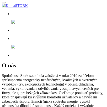
O nás
Spoločnosť Stork s.r.o. bola založená v roku 2019 za účelom
sprístupnenia energeticky nenáročných, kvalitných a overených
výrobkov (tzv. ekologických technológií) v oblasti chladenia,
vetrania, vykurovania a odvlhčovania v zaujímavých cenách pre
firmy, ale aj pre bežných zákazníkov. Cieľom je ponúkať produkty,
ktoré prispievajú ku zvýšeniu komfortu užívateľov a navyše im
zabezpečia úsporu financií (nízka spotreba energie, vysoká
účinnosť) a dlhodobú spokojnosť. Každý projekt si vyžaduje